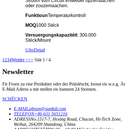
Stroum vum Circuit entweder opzemaachen
oder zouzemaachen.
Funktioun
Temperaturkontroll
MOQ
1000 Stéck
Versuergungskapazitéit
: 300.000
Stéck/Mount
Ufro
Detail
1
2
3
4
Weider >
>>
Säit 1 / 4
Newsletter
Fir Froen zu eise Produkter oder der Präislëscht, loosst eis w.e.g. Är
E-Mail Adress a mir mellen eis bannent 24 Stonnen.
SCHÉCKEN
E-MAIL
gibson@sunfull.com
TELEFON
+86 631 5651216
ADRESS
No.1517-7, Hexing Road, Chucun, Hi-Tech Zone,
Weihai, 264209 Shandong, China