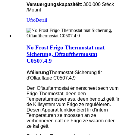
Versuergungskapazitéit
: 300.000 Stéck
/Mount
Ufro
Detail
No Frost Frigo Thermostat mat
Sicherung, Oftaufthermostat
C0507.4.9
Aféierung
Thermostat-Sicherung fir
d'Oftauftaue C0507.4.9
Den Oftauftermostat ënnerscheet sech vum
Frigo-Thermostat, deen den
Temperaturmesser ass, deen benotzt gëtt fir
de Killsystem vum Frigo ze reguléieren.
Dësen Apparat funktionéiert fir d'intern
Temperaturen ze moossen an ze
verhënneren datt de Frigo ze waarm oder
ze kal gëtt.