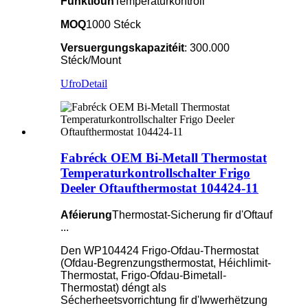
Funktioun
Temperaturkontroll
MOQ
1000 Stéck
Versuergungskapazitéit
: 300.000
Stéck/Mount
Ufro
Detail
Fabréck OEM Bi-Metall Thermostat
Temperaturkontrollschalter Frigo
Deeler Oftaufthermostat 104424-11
Aféierung
Thermostat-Sicherung fir d'Oftauf
...
Den WP104424 Frigo-Ofdau-Thermostat
(Ofdau-Begrenzungsthermostat, Héichlimit-
Thermostat, Frigo-Ofdau-Bimetall-
Thermostat) déngt als
Sécherheetsvorrichtung fir d'Iwwerhëtzung