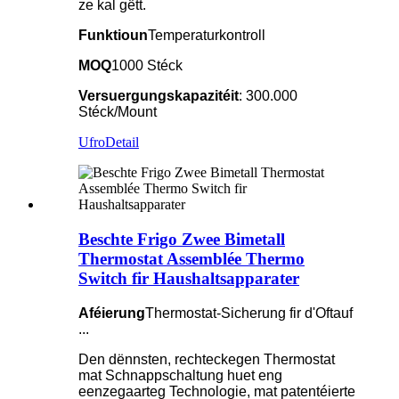
ze kal gëtt.
Funktioun
Temperaturkontroll
MOQ
1000 Stéck
Versuergungskapazitéit
: 300.000
Stéck/Mount
Ufro
Detail
Beschte Frigo Zwee Bimetall
Thermostat Assemblée Thermo
Switch fir Haushaltsapparater
Aféierung
Thermostat-Sicherung fir d'Oftauf
...
Den dënnsten, rechteckegen Thermostat
mat Schnappschaltung huet eng
eenzegaarteg Technologie, mat patentéierte