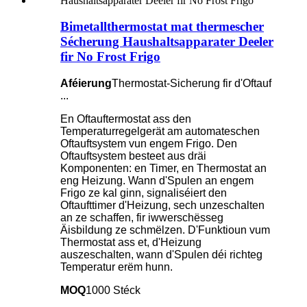
Bimetallthermostat mat thermescher
Sécherung Haushaltsapparater Deeler
fir No Frost Frigo
Aféierung
Thermostat-Sicherung fir d'Oftauf
...
En Oftauftermostat ass den
Temperaturregelgerät am automateschen
Oftauftsystem vun engem Frigo. Den
Oftauftsystem besteet aus dräi
Komponenten: en Timer, en Thermostat an
eng Heizung. Wann d'Spulen an engem
Frigo ze kal ginn, signaliséiert den
Oftaufttimer d'Heizung, sech unzeschalten
an ze schaffen, fir iwwerschësseg
Äisbildung ze schmëlzen. D'Funktioun vum
Thermostat ass et, d'Heizung
auszeschalten, wann d'Spulen déi richteg
Temperatur erëm hunn.
MOQ
1000 Stéck