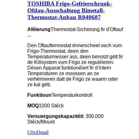
TOSHIBA Frigo-Gefrierschrank-
Ofdau-Ausschaltung Bimetall-
Thermostat-Anbau R040607
Aféierung
Thermostat-Sicherung fir d'Oftauf
...
Den Oftauftermostat ënnerscheet sech vum
Frigo-Thermostat, deen den
Temperaturmesser ass, deen benotzt gëtt fir
de Killsystem vum Frigo ze reguléieren.
Dësen Apparat funktionéiert fir d'intern
Temperaturen ze moossen an ze
verhënneren datt de Frigo ze waarm oder
ze kal gëtt.
Funktioun
Temperaturkontroll
MOQ
1000 Stéck
Versuergungskapazitéit
: 300.000
Stéck/Mount
Ufro
Detail