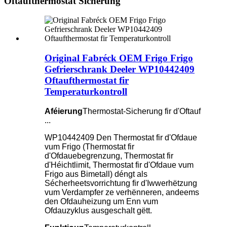
Oftaufthermostat Sicherung
Original Fabréck OEM Frigo Frigo
Gefrierschrank Deeler WP10442409
Oftaufthermostat fir
Temperaturkontroll
Aféierung
Thermostat-Sicherung fir d'Oftauf
...
WP10442409 Den Thermostat fir d'Ofdaue
vum Frigo (Thermostat fir
d'Ofdauebegrenzung, Thermostat fir
d'Héichtlimit, Thermostat fir d'Ofdaue vum
Frigo aus Bimetall) déngt als
Sécherheetsvorrichtung fir d'Iwwerhëtzung
vum Verdampfer ze verhënneren, andeems
den Ofdauheizung um Enn vum
Ofdauzyklus ausgeschalt gëtt.