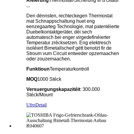
Aféierung
Thermostat-Sicherung fir d'Oftauf
...
Den dënnsten, rechteckegen Thermostat
mat Schnappschaltung huet eng
eenzegaarteg Technologie, mat patentéierte
Duebelkontaktgeräter, déi sech
automatesch bei enger virgedefinéierter
Temperatur zrécksetzen. Eng elektresch
isoléiert Bimetallscheif gëtt benotzt fir de
Stroum vum Circuit entweder opzemaachen
oder zouzemaachen.
Funktioun
Temperaturkontroll
MOQ
1000 Stéck
Versuergungskapazitéit
: 300.000
Stéck/Mount
Ufro
Detail