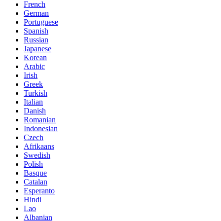
French
German
Portuguese
Spanish
Russian
Japanese
Korean
Arabic
Irish
Greek
Turkish
Italian
Danish
Romanian
Indonesian
Czech
Afrikaans
Swedish
Polish
Basque
Catalan
Esperanto
Hindi
Lao
Albanian