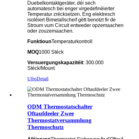
Duebelkontaktgeräter, déi sech
automatesch bei enger virgedefinéierter
Temperatur zrécksetzen. Eng elektresch
isoléiert Bimetallscheif gëtt benotzt fir de
Stroum vum Circuit entweder opzemaachen
oder zouzemaachen.
Funktioun
Temperaturkontroll
MOQ
1000 Stéck
Versuergungskapazitéit
: 300.000
Stéck/Mount
Ufro
Detail
ODM Thermostatschalter
Oftaufdeeler Zwee
Thermostatversammlung
Thermoschutz