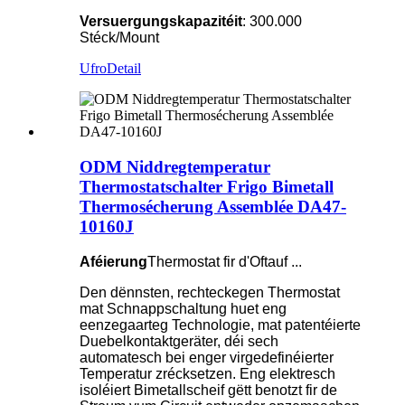
Versuergungskapazitéit
: 300.000
Stéck/Mount
Ufro
Detail
ODM Niddregtemperatur
Thermostatschalter Frigo Bimetall
Thermosécherung Assemblée DA47-
10160J
Aféierung
Thermostat fir d'Oftauf ...
Den dënnsten, rechteckegen Thermostat
mat Schnappschaltung huet eng
eenzegaarteg Technologie, mat patentéierte
Duebelkontaktgeräter, déi sech
automatesch bei enger virgedefinéierter
Temperatur zrécksetzen. Eng elektresch
isoléiert Bimetallscheif gëtt benotzt fir de