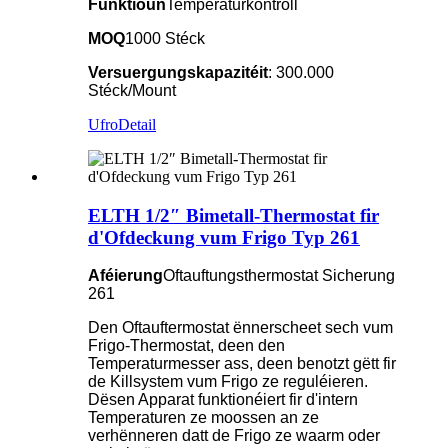
Funktioun
Temperaturkontroll
MOQ
1000 Stéck
Versuergungskapazitéit
: 300.000
Stéck/Mount
Ufro
Detail
ELTH 1/2″ Bimetall-Thermostat fir
d'Ofdeckung vum Frigo Typ 261
Aféierung
Oftauftungsthermostat Sicherung
261
Den Oftauftermostat ënnerscheet sech vum
Frigo-Thermostat, deen den
Temperaturmesser ass, deen benotzt gëtt fir
de Killsystem vum Frigo ze reguléieren.
Dësen Apparat funktionéiert fir d'intern
Temperaturen ze moossen an ze
verhënneren datt de Frigo ze waarm oder