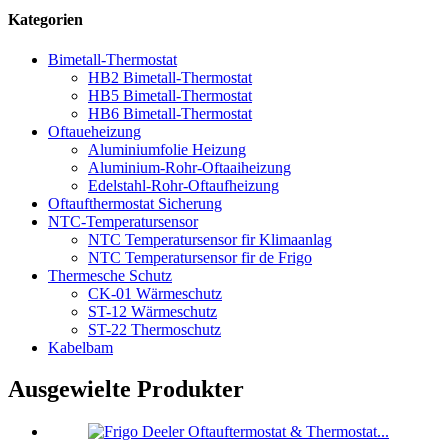
Kategorien
Bimetall-Thermostat
HB2 Bimetall-Thermostat
HB5 Bimetall-Thermostat
HB6 Bimetall-Thermostat
Oftaueheizung
Aluminiumfolie Heizung
Aluminium-Rohr-Oftaaiheizung
Edelstahl-Rohr-Oftaufheizung
Oftaufthermostat Sicherung
NTC-Temperatursensor
NTC Temperatursensor fir Klimaanlag
NTC Temperatursensor fir de Frigo
Thermesche Schutz
CK-01 Wärmeschutz
ST-12 Wärmeschutz
ST-22 Thermoschutz
Kabelbam
Ausgewielte Produkter