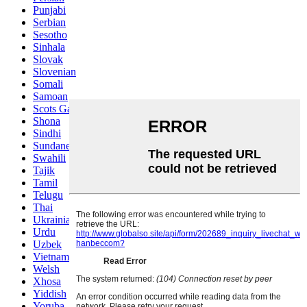
Punjabi
Serbian
Sesotho
Sinhala
Slovak
Slovenian
Somali
Samoan
Scots Gaelic
Shona
Sindhi
Sundanese
Swahili
Tajik
Tamil
Telugu
Thai
Ukrainian
Urdu
Uzbek
Vietnamese
Welsh
Xhosa
Yiddish
Yoruba