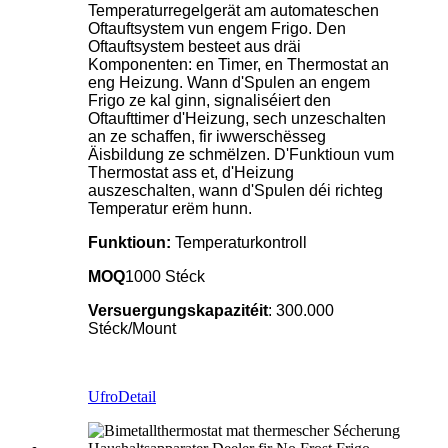
Temperaturregelgerät am automateschen
Oftauftsystem vun engem Frigo. Den
Oftauftsystem besteet aus dräi
Komponenten: en Timer, en Thermostat an
eng Heizung. Wann d'Spulen an engem
Frigo ze kal ginn, signaliséiert den
Oftaufttimer d'Heizung, sech unzeschalten
an ze schaffen, fir iwwerschësseg
Äisbildung ze schmëlzen. D'Funktioun vum
Thermostat ass et, d'Heizung
auszeschalten, wann d'Spulen déi richteg
Temperatur erëm hunn.
Funktioun
:
Temperaturkontroll
MOQ
1000 Stéck
Versuergungskapazitéit
: 300.000
Stéck/Mount
Ufro
Detail