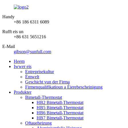
Handy
+86 186 6311 6089
Rufft eis un
+86 631 5651216
E-Mail
gibson@sunfull.com
Heem
Iwwer eis
Entreprisekultur
Ëmwelt
Geschicht vun der Firma
Firmenqualifikatioun a Éierebescheinigung
Produkter
Bimetall-Thermostat
HB2 Bimetall-Thermostat
HB5 Bimetall-Thermostat
HB6 Bimetall-Thermostat
HB7 Bimetall-Thermostat
Oftaueheizung