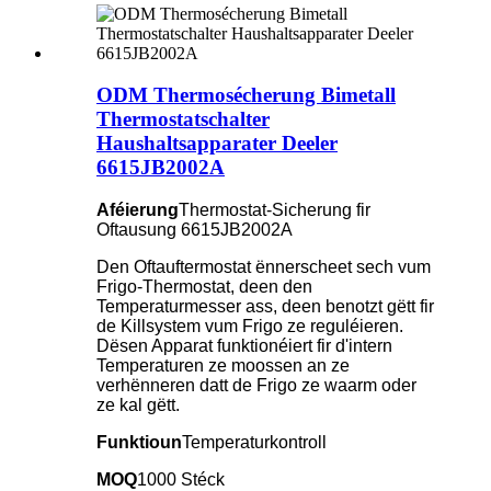
ODM Thermosécherung Bimetall
Thermostatschalter
Haushaltsapparater Deeler
6615JB2002A
Aféierung
Thermostat-Sicherung fir
Oftausung 6615JB2002A
Den Oftauftermostat ënnerscheet sech vum
Frigo-Thermostat, deen den
Temperaturmesser ass, deen benotzt gëtt fir
de Killsystem vum Frigo ze reguléieren.
Dësen Apparat funktionéiert fir d'intern
Temperaturen ze moossen an ze
verhënneren datt de Frigo ze waarm oder
ze kal gëtt.
Funktioun
Temperaturkontroll
MOQ
1000 Stéck