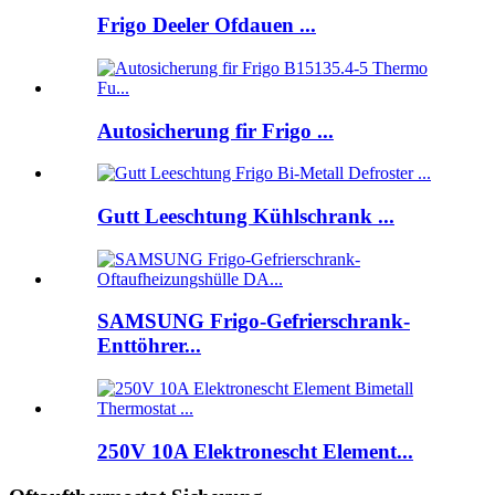
Frigo Deeler Ofdauen ...
Autosicherung fir Frigo ...
Gutt Leeschtung Kühlschrank ...
SAMSUNG Frigo-Gefrierschrank-
Enttöhrer...
250V 10A Elektronescht Element...