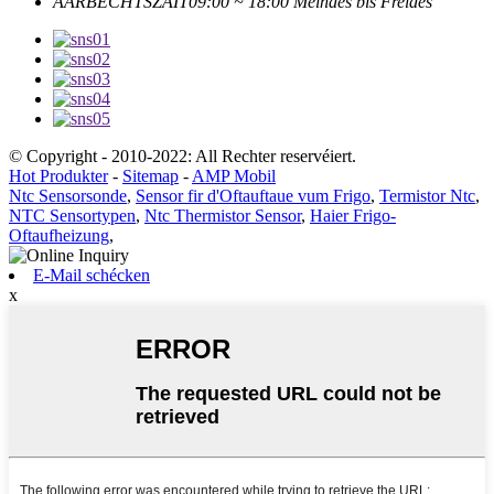
AARBECHTSZÄIT
09:00 ~ 18:00 Méindes bis Freides
© Copyright - 2010-2022: All Rechter reservéiert.
Hot Produkter
-
Sitemap
-
AMP Mobil
Ntc Sensorsonde
,
Sensor fir d'Oftauftaue vum Frigo
,
Termistor Ntc
,
NTC Sensortypen
,
Ntc Thermistor Sensor
,
Haier Frigo-
Oftaufheizung
,
E-Mail schécken
x