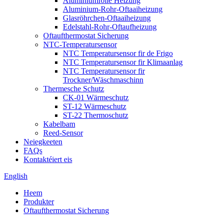
Aluminiumfolie Heizung
Aluminium-Rohr-Oftaaiheizung
Glasröhrchen-Oftaaiheizung
Edelstahl-Rohr-Oftaufheizung
Oftaufthermostat Sicherung
NTC-Temperatursensor
NTC Temperatursensor fir de Frigo
NTC Temperatursensor fir Klimaanlag
NTC Temperatursensor fir
Trockner/Wäschmaschinn
Thermesche Schutz
CK-01 Wärmeschutz
ST-12 Wärmeschutz
ST-22 Thermoschutz
Kabelbam
Reed-Sensor
Neiegkeeten
FAQs
Kontaktéiert eis
English
Heem
Produkter
Oftaufthermostat Sicherung