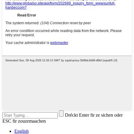
Dréckt Enter fir ze sichen oder
ESC fir zouzemaachen
English