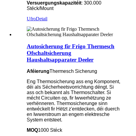
Versuergungskapazitéit
: 300.000
Stéck/Mount
Ufro
Detail
Autosicherung fir Frigo Thermesch
Ofschaltsicherung
Haushaltsapparater Deeler
Aféierung
Thermesch Sicherung
Eng Thermosicherung ass eng Komponent,
déi als Sécherheetsvorrichtung déngt. Si
ass och bekannt als Thermoschalter. Si
mécht Circuiten op, fir Iwwerhëtzung ze
verhënneren. Thermosicherunge sinn
entwéckelt fir Hëtzt z'entdecken, déi duerch
en Iwwerstroum an engem elektresche
System entsteet.
MOQ
1000 Stéck