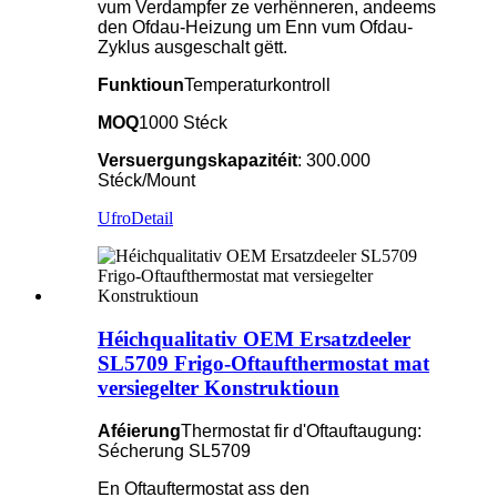
vum Verdampfer ze verhënneren, andeems
den Ofdau-Heizung um Enn vum Ofdau-
Zyklus ausgeschalt gëtt.
Funktioun
Temperaturkontroll
MOQ
1000 Stéck
Versuergungskapazitéit
: 300.000
Stéck/Mount
Ufro
Detail
Héichqualitativ OEM Ersatzdeeler
SL5709 Frigo-Oftaufthermostat mat
versiegelter Konstruktioun
Aféierung
Thermostat fir d'Oftauftaugung:
Sécherung SL5709
En Oftauftermostat ass den