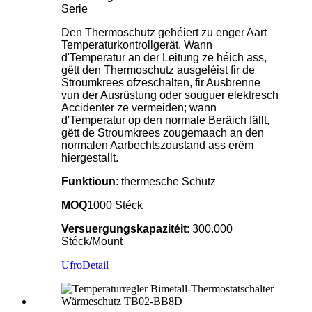
Serie
Den Thermoschutz gehéiert zu enger Aart
Temperaturkontrollgerät. Wann
d'Temperatur an der Leitung ze héich ass,
gëtt den Thermoschutz ausgeléist fir de
Stroumkrees ofzeschalten, fir Ausbrenne
vun der Ausrüstung oder souguer elektresch
Accidenter ze vermeiden; wann
d'Temperatur op den normale Beräich fällt,
gëtt de Stroumkrees zougemaach an den
normalen Aarbechtszoustand ass erëm
hiergestallt.
Funktioun
: thermesche Schutz
MOQ
1000 Stéck
Versuergungskapazitéit
: 300.000
Stéck/Mount
Ufro
Detail