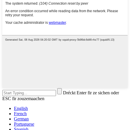
Dréckt Enter fir ze sichen oder
ESC fir zouzemaachen
English
French
German
Portuguese
Spanish