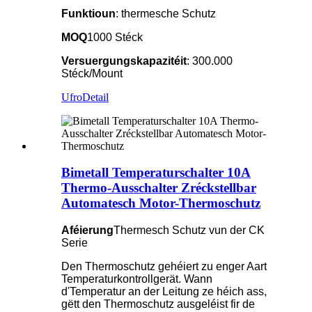
Funktioun
: thermesche Schutz
MOQ
1000 Stéck
Versuergungskapazitéit
: 300.000
Stéck/Mount
Ufro
Detail
Bimetall Temperaturschalter 10A
Thermo-Ausschalter Zréckstellbar
Automatesch Motor-Thermoschutz
Aféierung
Thermesch Schutz vun der CK
Serie
Den Thermoschutz gehéiert zu enger Aart
Temperaturkontrollgerät. Wann
d'Temperatur an der Leitung ze héich ass,
gëtt den Thermoschutz ausgeléist fir de