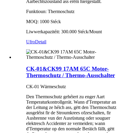
Aarbechtszoustand ass erëm hiergestallt.
Funktioun: Thermoschutz
MOQ: 1000 Stéck
Liwwerkapazitéit: 300.000 Stéck/Mount
Ufro
Detail
CK-01&CK99 17AM 65C Motor-
Thermoschutz / Thermo-Ausschalter
CK-01 Wärmeschutz
Den Thermoschutz gehéiert zu enger Aart
Temperaturkontrollgerät. Wann d'Temperatur an
der Leitung ze héich ass, gëtt den Thermoschutz
ausgeléist fir de Stroumkrees ofzeschalten, fir
Ausbrenne vun der Ausrüstung oder souguer
elektresch Accidenter ze vermeiden; wann
d'Temperatur op den normale Beräich fällt, gëtt