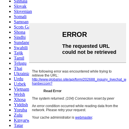
Sinhala
Slovak
Slovenian
Somali
Samoan
Scots Gaelic
Shona
Sindhi
Sundanese
Swahili
Tajik
Tamil
Telugu
Thai
Ukrainian
Urdu
Uzbek
Vietnamese
Welsh
Xhosa
Yiddish
Yoruba
Zulu
Kinyarwanda
Tatar