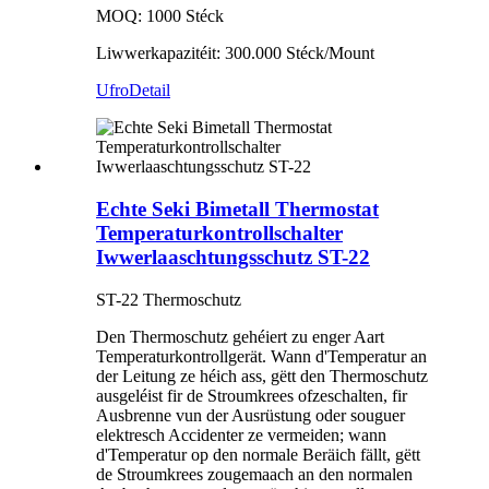
MOQ: 1000 Stéck
Liwwerkapazitéit: 300.000 Stéck/Mount
Ufro
Detail
Echte Seki Bimetall Thermostat
Temperaturkontrollschalter
Iwwerlaaschtungsschutz ST-22
ST-22 Thermoschutz
Den Thermoschutz gehéiert zu enger Aart
Temperaturkontrollgerät. Wann d'Temperatur an
der Leitung ze héich ass, gëtt den Thermoschutz
ausgeléist fir de Stroumkrees ofzeschalten, fir
Ausbrenne vun der Ausrüstung oder souguer
elektresch Accidenter ze vermeiden; wann
d'Temperatur op den normale Beräich fällt, gëtt
de Stroumkrees zougemaach an den normalen