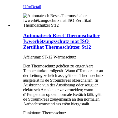
Ufro
Detail
Automatesch Reset-Thermoschalter
Iwwerhëtzungsschutz mat ISO-
Zertifikat Thermoschützer St12
Aféierung: ST-12 Wärmeschutz
Den Thermoschutz gehéiert zu enger Aart
Temperaturkontrollgerät. Wann d'Temperatur an
der Leitung ze héich ass, gëtt den Thermoschutz
ausgeléist fir de Stroumkrees ofzeschalten, fir
Ausbrenne vun der Ausrüstung oder souguer
elektresch Accidenter ze vermeiden; wann
d'Temperatur op den normale Beräich fällt, gëtt
de Stroumkrees zougemaach an den normalen
Aarbechtszoustand ass erëm hiergestallt.
Funktioun: Thermoschutz