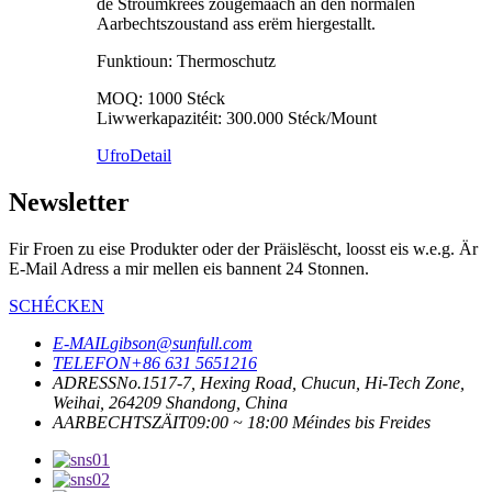
de Stroumkrees zougemaach an den normalen
Aarbechtszoustand ass erëm hiergestallt.
Funktioun: Thermoschutz
MOQ: 1000 Stéck
Liwwerkapazitéit: 300.000 Stéck/Mount
Ufro
Detail
Newsletter
Fir Froen zu eise Produkter oder der Präislëscht, loosst eis w.e.g. Är
E-Mail Adress a mir mellen eis bannent 24 Stonnen.
SCHÉCKEN
E-MAIL
gibson@sunfull.com
TELEFON
+86 631 5651216
ADRESS
No.1517-7, Hexing Road, Chucun, Hi-Tech Zone,
Weihai, 264209 Shandong, China
AARBECHTSZÄIT
09:00 ~ 18:00 Méindes bis Freides