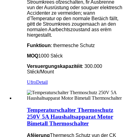
Stroumkrees ofzeschalten, fir Ausbrenne
vun der Ausrüstung oder souguer elektresch
Accidenter ze vermeiden; wann
d'Temperatur op den normale Beräich fällt,
gëtt de Stroumkrees zougemaach an den
normalen Aarbechtszoustand ass erëm
hiergestallt.
Funktioun
: thermesche Schutz
MOQ
1000 Stéck
Versuergungskapazitéit
: 300.000
Stéck/Mount
Ufro
Detail
Temperaturschalter Thermoschutz
250V 5A Haushaltsapparat Motor
Bimetall Thermoschalter
Aféierung
Thermesch Schutz vun der CK