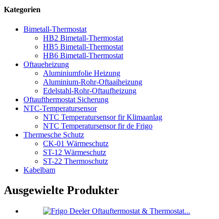
Kategorien
Bimetall-Thermostat
HB2 Bimetall-Thermostat
HB5 Bimetall-Thermostat
HB6 Bimetall-Thermostat
Oftaueheizung
Aluminiumfolie Heizung
Aluminium-Rohr-Oftaaiheizung
Edelstahl-Rohr-Oftaufheizung
Oftaufthermostat Sicherung
NTC-Temperatursensor
NTC Temperatursensor fir Klimaanlag
NTC Temperatursensor fir de Frigo
Thermesche Schutz
CK-01 Wärmeschutz
ST-12 Wärmeschutz
ST-22 Thermoschutz
Kabelbam
Ausgewielte Produkter