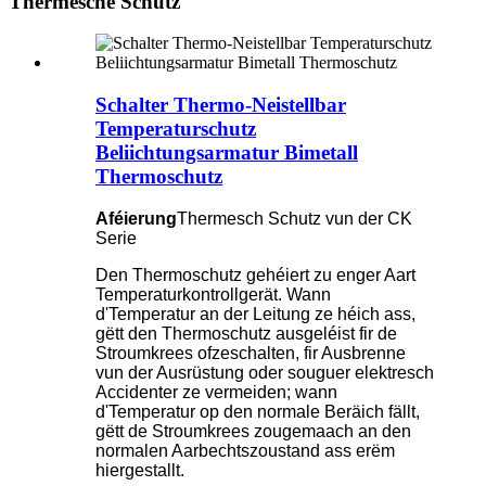
Thermesche Schutz
Schalter Thermo-Neistellbar
Temperaturschutz
Beliichtungsarmatur Bimetall
Thermoschutz
Aféierung
Thermesch Schutz vun der CK
Serie
Den Thermoschutz gehéiert zu enger Aart
Temperaturkontrollgerät. Wann
d'Temperatur an der Leitung ze héich ass,
gëtt den Thermoschutz ausgeléist fir de
Stroumkrees ofzeschalten, fir Ausbrenne
vun der Ausrüstung oder souguer elektresch
Accidenter ze vermeiden; wann
d'Temperatur op den normale Beräich fällt,
gëtt de Stroumkrees zougemaach an den
normalen Aarbechtszoustand ass erëm
hiergestallt.