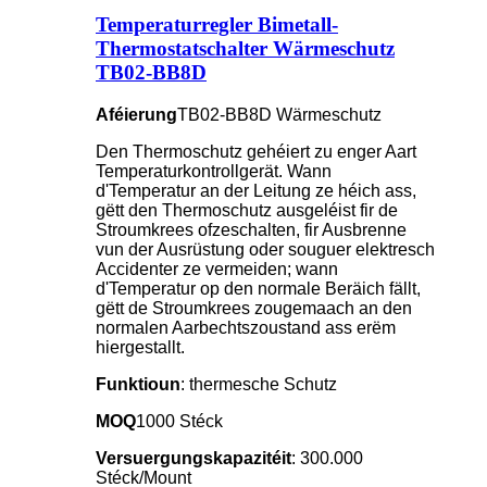
Temperaturregler Bimetall-
Thermostatschalter Wärmeschutz
TB02-BB8D
Aféierung
TB02-BB8D Wärmeschutz
Den Thermoschutz gehéiert zu enger Aart
Temperaturkontrollgerät. Wann
d'Temperatur an der Leitung ze héich ass,
gëtt den Thermoschutz ausgeléist fir de
Stroumkrees ofzeschalten, fir Ausbrenne
vun der Ausrüstung oder souguer elektresch
Accidenter ze vermeiden; wann
d'Temperatur op den normale Beräich fällt,
gëtt de Stroumkrees zougemaach an den
normalen Aarbechtszoustand ass erëm
hiergestallt.
Funktioun
: thermesche Schutz
MOQ
1000 Stéck
Versuergungskapazitéit
: 300.000
Stéck/Mount