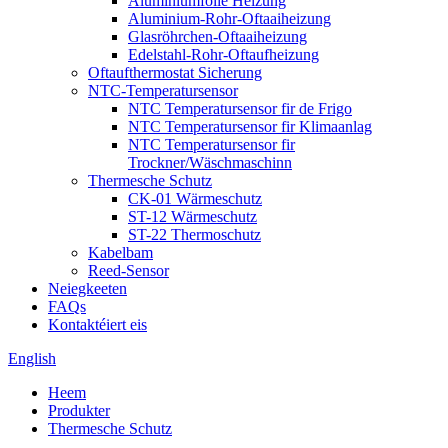
Aluminiumfolie Heizung
Aluminium-Rohr-Oftaaiheizung
Glasröhrchen-Oftaaiheizung
Edelstahl-Rohr-Oftaufheizung
Oftaufthermostat Sicherung
NTC-Temperatursensor
NTC Temperatursensor fir de Frigo
NTC Temperatursensor fir Klimaanlag
NTC Temperatursensor fir
Trockner/Wäschmaschinn
Thermesche Schutz
CK-01 Wärmeschutz
ST-12 Wärmeschutz
ST-22 Thermoschutz
Kabelbam
Reed-Sensor
Neiegkeeten
FAQs
Kontaktéiert eis
English
Heem
Produkter
Thermesche Schutz