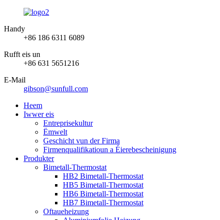
Handy
+86 186 6311 6089
Rufft eis un
+86 631 5651216
E-Mail
gibson@sunfull.com
Heem
Iwwer eis
Entreprisekultur
Ëmwelt
Geschicht vun der Firma
Firmenqualifikatioun a Éierebescheinigung
Produkter
Bimetall-Thermostat
HB2 Bimetall-Thermostat
HB5 Bimetall-Thermostat
HB6 Bimetall-Thermostat
HB7 Bimetall-Thermostat
Oftaueheizung