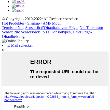
© Copyright - 2010-2022: All Rechter reservéiert.
Hot Produkter
-
Sitemap
-
AMP Mobil
Termistor Ntc
,
Sensor fir d'Oftauftaue vum Frigo
,
Ntc Thermistor
Sensor
,
Ntc Sensorsonde
,
NTC Sensortypen
,
Haier Frigo-
Oftaufheizung
,
E-Mail schécken
x