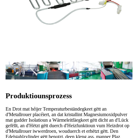
Produktiounsprozess
En Drot mat héijer Temperaturbeständegkeet gëtt an
d'Metallrouer placéiert, an dat kristallint Magnesiumoxidpulver
mat gudder Isolatioun a Wärmeleitfäegkeet gëtt dicht an d'Lück
gefëllt, an d'Hëtzt gëtt duerch d'Heizfunktioun vum Heizdrot op
d'Metallrouer iwwerdroen, wouduerch et erhëtzt gëtt. Den
Edelstahlzylinder gëtt benotzt, deen kleng ass, manner Plaz