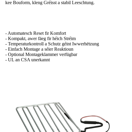
kee Bouform, kleng Gréisst a stabil Leeschtung.
- Automatesch Reset fir Komfort
- Kompakt, awer fäeg fir héich Stréim
- Temperaturkontroll a Schutz géint Iwwerhëtzung
- Einfach Montage a séier Reaktioun
- Optional Montageklammer verfügbar
- UL an CSA unerkannt