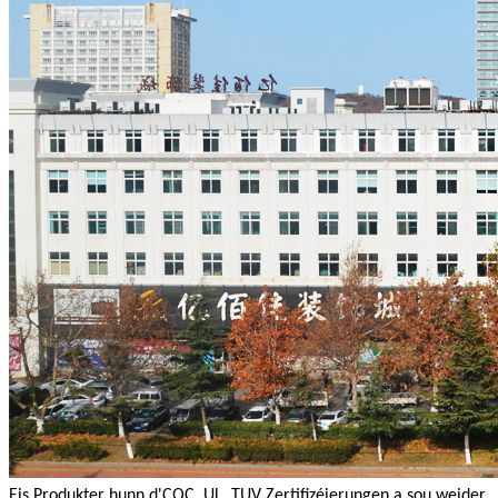
Eis Produkter hunn d'CQC, UL, TUV Zertifizéierungen a sou weider