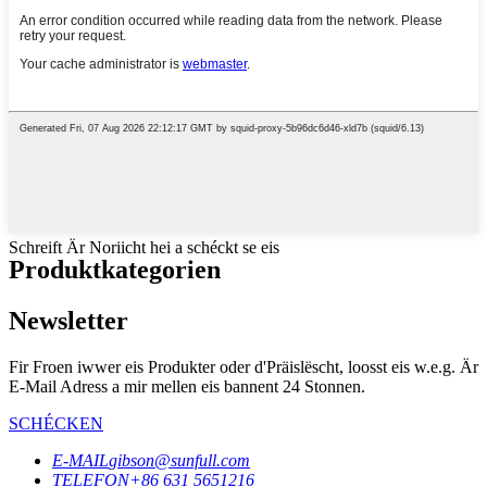
Schreift Är Noriicht hei a schéckt se eis
Produktkategorien
Newsletter
Fir Froen iwwer eis Produkter oder d'Präislëscht, loosst eis w.e.g. Är
E-Mail Adress a mir mellen eis bannent 24 Stonnen.
SCHÉCKEN
E-MAIL
gibson@sunfull.com
TELEFON
+86 631 5651216