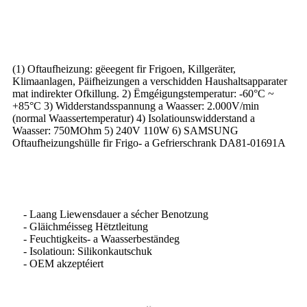
(1) Oftaufheizung: gëeegent fir Frigoen, Killgeräter,
Klimaanlagen, Päifheizungen a verschidden Haushaltsapparater
mat indirekter Ofkillung. 2) Ëmgéigungstemperatur: -60°C ~
+85°C 3) Widderstandsspannung a Waasser: 2.000V/min
(normal Waassertemperatur) 4) Isolatiounswidderstand a
Waasser: 750MOhm 5) 240V 110W 6) SAMSUNG
Oftaufheizungshülle fir Frigo- a Gefrierschrank DA81-01691A
- Laang Liewensdauer a sécher Benotzung
- Gläichméisseg Hëtztleitung
- Feuchtigkeits- a Waasserbeständeg
- Isolatioun: Silikonkautschuk
- OEM akzeptéiert