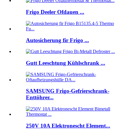
Frigo Deeler Ofdauen ...
Autosicherung fir Frigo ...
Gutt Leeschtung Kühlschrank ...
SAMSUNG Frigo-Gefrierschrank-
Enttöhrer...
250V 10A Elektronescht Element...