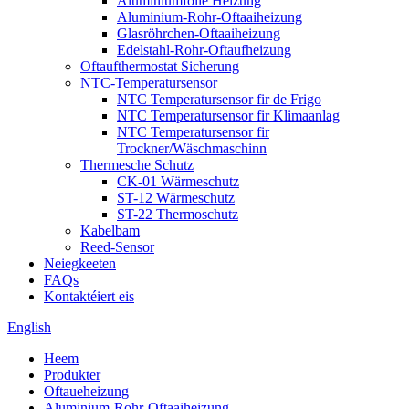
Aluminiumfolie Heizung
Aluminium-Rohr-Oftaaiheizung
Glasröhrchen-Oftaaiheizung
Edelstahl-Rohr-Oftaufheizung
Oftaufthermostat Sicherung
NTC-Temperatursensor
NTC Temperatursensor fir de Frigo
NTC Temperatursensor fir Klimaanlag
NTC Temperatursensor fir
Trockner/Wäschmaschinn
Thermesche Schutz
CK-01 Wärmeschutz
ST-12 Wärmeschutz
ST-22 Thermoschutz
Kabelbam
Reed-Sensor
Neiegkeeten
FAQs
Kontaktéiert eis
English
Heem
Produkter
Oftaueheizung
Aluminium-Rohr-Oftaaiheizung