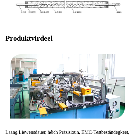
Produktvirdeel
Laang Liewensdauer, héich Präzisioun, EMC-Testbeständegkeet,