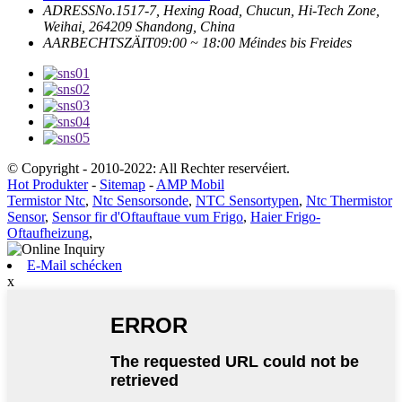
ADRESS
No.1517-7, Hexing Road, Chucun, Hi-Tech Zone,
Weihai, 264209 Shandong, China
AARBECHTSZÄIT
09:00 ~ 18:00 Méindes bis Freides
© Copyright - 2010-2022: All Rechter reservéiert.
Hot Produkter
-
Sitemap
-
AMP Mobil
Termistor Ntc
,
Ntc Sensorsonde
,
NTC Sensortypen
,
Ntc Thermistor
Sensor
,
Sensor fir d'Oftauftaue vum Frigo
,
Haier Frigo-
Oftaufheizung
,
E-Mail schécken
x