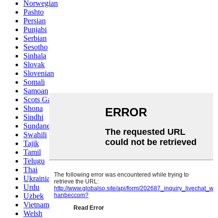
Norwegian
Pashto
Persian
Punjabi
Serbian
Sesotho
Sinhala
Slovak
Slovenian
Somali
Samoan
Scots Gaelic
Shona
Sindhi
Sundanese
Swahili
Tajik
Tamil
Telugu
Thai
Ukrainian
Urdu
Uzbek
Vietnamese
Welsh