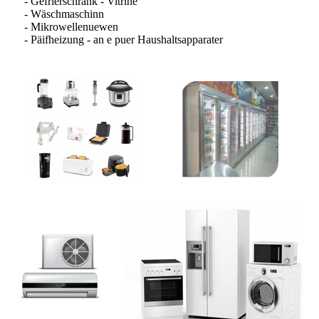
- Gefrierschrank - Vitrine
- Wäschmaschinn
- Mikrowellenuewen
- Päifheizung - an e puer Haushaltsapparater