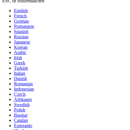
ESC fir zouzemaachen
English
French
German
Portuguese
Spanish
Russian
Japanese
Korean
Arabic
Irish
Greek
Turkish
Italian
Danish
Romanian
Indonesian
Czech
Afrikaans
Swedish
Polish
Basque
Catalan
Esperanto