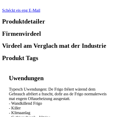
Schéckt eis eng E-Mail
Produktdetailer
Firmenvirdeel
Virdeel am Verglach mat der Industrie
Produkt Tags
Uwendungen
Typesch Uwendungen: De Frigo fréiert wärend dem
Gebrauch afréiert a frascht, dofir ass de Frigo normalerweis
mat engem Oftaueheizung ausgestatt.
- Wandkillend Frigo
- Killer
- Klimaanlag