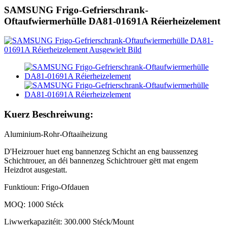
SAMSUNG Frigo-Gefrierschrank-
Oftaufwiermerhülle DA81-01691A Réierheizelement
Kuerz Beschreiwung:
Aluminium-Rohr-Oftaaiheizung
D'Heizrouer huet eng bannenzeg Schicht an eng baussenzeg
Schichtrouer, an déi bannenzeg Schichtrouer gëtt mat engem
Heizdrot ausgestatt.
Funktioun: Frigo-Ofdauen
MOQ: 1000 Stéck
Liwwerkapazitéit: 300.000 Stéck/Mount