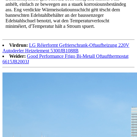
anhëlt, einfach ze beweegen ass a staark korrosiounsbeständeg
ass. Eng verdickte Wärmeisolatiounsschicht gëtt tëscht dem
banneschten Edelstahlbehälter an der baussenzeger
Edelstahlschuel benotzt, wat den Temperaturverloscht
miniméiert, d'Temperatur hält a Stroum spuert.
Virdrun:
LG Réierformt Gefrierschrank-Oftaufheizung 220V
Autodeeler Heizelement 5300JB1088B
Weider:
Good Performance Frigo Bi-Metall Oftaufthermostat
6615JB2003J