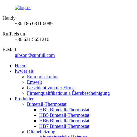
Handy
+86 186 6311 6089
Rufft eis un
+86 631 5651216
E-Mail
gibson@sunfull.com
Heem
Iwwer eis
Entreprisekultur
Ëmwelt
Geschicht vun der Firma
Firmenqualifikatioun a Éierebescheinigung
Produkter
Bimetall-Thermostat
HB2 Bimetall-Thermostat
HB5 Bimetall-Thermostat
HB6 Bimetall-Thermostat
HB7 Bimetall-Thermostat
Oftaueheizung