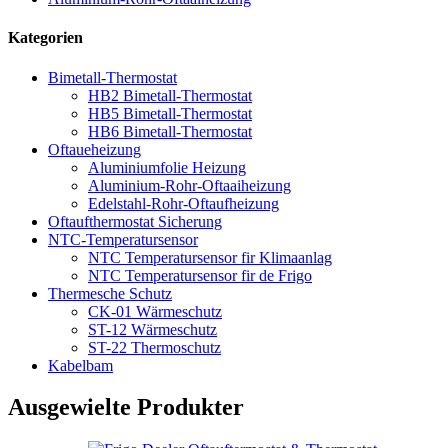
Kategorien
Bimetall-Thermostat
HB2 Bimetall-Thermostat
HB5 Bimetall-Thermostat
HB6 Bimetall-Thermostat
Oftaueheizung
Aluminiumfolie Heizung
Aluminium-Rohr-Oftaaiheizung
Edelstahl-Rohr-Oftaufheizung
Oftaufthermostat Sicherung
NTC-Temperatursensor
NTC Temperatursensor fir Klimaanlag
NTC Temperatursensor fir de Frigo
Thermesche Schutz
CK-01 Wärmeschutz
ST-12 Wärmeschutz
ST-22 Thermoschutz
Kabelbam
Ausgewielte Produkter