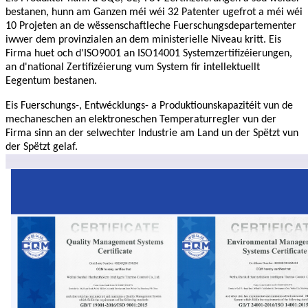
bestanen, hunn am Ganzen méi wéi 32 Patenter ugefrot a méi wéi
10 Projeten an de wëssenschaftleche Fuerschungsdepartementer
iwwer dem provinzialen an dem ministerielle Niveau kritt. Eis
Firma huet och d'ISO9001 an ISO14001 Systemzertifizéierungen,
an d'national Zertifizéierung vum System fir intellektuellt
Eegentum bestanen.
Eis Fuerschungs-, Entwécklungs- a Produktiounskapazitéit vun de
mechaneschen an elektroneschen Temperaturregler vun der
Firma sinn an der selwechter Industrie am Land un der Spëtzt vun
der Spëtzt gelaf.